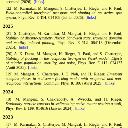
accepted (2026).
[links]
[22] M. Karmakar, M. Mangeat, S. Chatterjee, H. Rieger, and R. Paul,
Field‐controlled interfacial transport and pinning in an active spin
system
, Phys. Rev. E
114
, 014108 (Juillet 2026).
[links]
2025
[21] S. Chatterjee, M. Karmakar, M. Mangeat, H. Rieger, and R. Paul,
Stability of discrete-symmetry flocks: Sandwich state, traveling domains
and motility-induced pinning
, Phys. Rev. E
112
, 064115 (Décembre
2025).
[links]
[20] A. K. Dutta, M. Mangeat, H. Rieger, R. Paul, and S. Chatterjee,
Stability of flocking in the reciprocal two-species Vicsek model: Effects
of relative population, motility, and noise
, Phys. Rev. E
112
, 024137
(Août 2025).
[links]
[19] M. Mangeat, S. Chatterjee, J. D. Noh, and H. Rieger,
Emergent
complex phases in a discrete flocking model with reciprocal and non-
reciprocal interactions
, Commun. Phys.
8
, 186 (Avril 2025).
[links]
2024
[18] M. Mangeat, S. Chakraborty, A. Wysocki, and H. Rieger,
Stationary particle currents in sedimenting active matter wetting a wall
,
Phys. Rev. E
109
, 014616 (Janvier 2024).
[links]
2023
[17] M. Karmakar, S. Chatterjee, M. Mangeat, H. Rieger, and R. Paul,