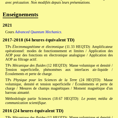
avec précaution. Non modifiés depuis leurs présentations.
Enseignements
2021
Cours
Advanced Quantum Mechanics
.
2017-2018 (64 heures équivalent TD)
TPs
Électromagnétisme et électronique
(11.33 HEQTD): Amplificateur
opérationnel: modes de fonctionnement et limites / Application des
AOP pour des fonctions en électronique analogique / Application des
AOP au filtrage actif.
TPs
Mécanique des fluides
(12 HEQTD): Masse volumique et densité /
Tension superficielle, phénomènes aux interfaces air-liquide /
Écoulements et perte de charge.
TPs
Physique pour les Sciences de la Terre
(24 HEQTD): Masse
volumique, densité et tension superficielle / Écoulements et perte de
charge / Mesures de champs magnétiques / Moment magnétique d'un
barreau aimanté.
Méthodologie partie Sciences (18.67 HEQTD):
Le poster, média de
communication scientifique
.
2016 (24 heures équivalent TD)
TPs
Mécanique des fluides
(12 HEQTD): Masse volumique et densité /