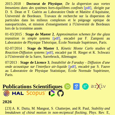
2015-2018 :
Doctorat de Physique
,
De la dispersion aux vortex
browniens dans des systèmes hors-équilibres confinés
[pdf]
, dirigée par
D. S. Dean et T. Guérin au Laboratoire Onde et Matière d'Aquitaine,
Université de Bordeaux. Travaux de recherche sur la dispersion de
particules dans les milieux complexes et le piégeage optique de
nanoparticules, et mission d'enseignement à l'Université de Bordeaux
lors de la troisième année.
01-03/2015 :
Stage de Master 2
,
Approximation schemes for the glass
transition in simple systems
[pdf]
, encadré par F. Zamponi au
Laboratoire de Physique Théorique, École Normale Supérieure, Paris.
02-07/2014 :
Stage de Master 1
,
Kinetic Monte Carlo studies of
Reaction-Diffusion systems
[pdf]
, encadré par H. Rieger et K. Schwarz
à l'Université de la Sarre, Sarrebruck, Allemagne.
07/2013 :
Stage de Licence 3
,
Instabilité de Faraday - Diffusion d'une
onde acoustique sur l'interface air-liquide
[pdf]
, encadré par S. Fauve
au Laboratoire de Physique Statistique, École Normale Supérieure,
Paris.
Publications Scientifiques
2026
[23] A. K. Dutta, M. Mangeat, S. Chatterjee, and R. Paul,
Stability and
breakdown of chiral motion in non-reciprocal flocking
, Phys. Rev. E,