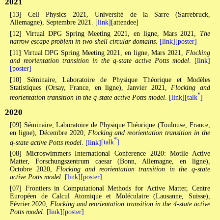
2021
[13] Cell Physics 2021, Université de la Sarre (Sarrebruck,
Allemagne), Septembre 2021.
[link]
[attendee]
[12] Virtual DPG Spring Meeting 2021, en ligne, Mars 2021,
The
narrow escape problem in two-shell circular domains
.
[link]
[poster]
[11] Virtual DPG Spring Meeting 2021, en ligne, Mars 2021,
Flocking
and reorientation transition in the q-state active Potts model
.
[link]
[poster]
[10] Séminaire, Laboratoire de Physique Théorique et Modèles
Statistiques (Orsay, France, en ligne), Janvier 2021,
Flocking and
*
reorientation transition in the q-state active Potts model
.
[link]
[talk
]
2020
[09] Séminaire, Laboratoire de Physique Théorique (Toulouse, France,
en ligne), Décembre 2020,
Flocking and reorientation transition in the
*
q-state active Potts model
.
[link]
[talk
]
[08] Microswimmers International Conference 2020: Motile Active
Matter, Forschungszentrum caesar (Bonn, Allemagne, en ligne),
Octobre 2020,
Flocking and reorientation transition in the q-state
active Potts model
.
[link]
[poster]
[07] Frontiers in Computational Methods for Active Matter, Centre
Européen de Calcul Atomique et Moléculaire (Lausanne, Suisse),
Février 2020,
Flocking and reorientation transition in the 4-state active
Potts model
.
[link]
[poster]