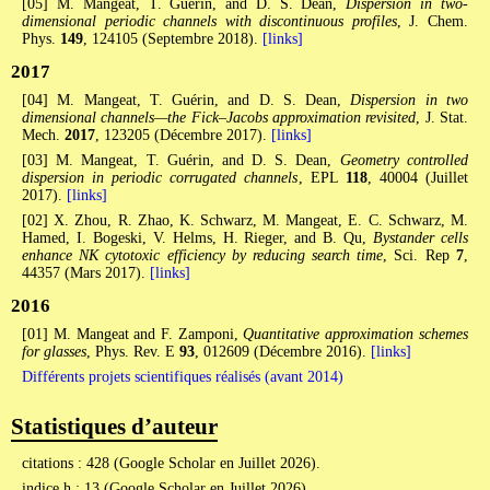
[05] M. Mangeat, T. Guérin, and D. S. Dean,
Dispersion in two-
dimensional periodic channels with discontinuous profiles
, J. Chem.
Phys.
149
, 124105 (Septembre 2018).
[links]
2017
[04] M. Mangeat, T. Guérin, and D. S. Dean,
Dispersion in two
dimensional channels—the Fick–Jacobs approximation revisited
, J. Stat.
Mech.
2017
, 123205 (Décembre 2017).
[links]
[03] M. Mangeat, T. Guérin, and D. S. Dean,
Geometry controlled
dispersion in periodic corrugated channels
, EPL
118
, 40004 (Juillet
2017).
[links]
[02] X. Zhou, R. Zhao, K. Schwarz, M. Mangeat, E. C. Schwarz, M.
Hamed, I. Bogeski, V. Helms, H. Rieger, and B. Qu,
Bystander cells
enhance NK cytotoxic efficiency by reducing search time
, Sci. Rep
7
,
44357 (Mars 2017).
[links]
2016
[01] M. Mangeat and F. Zamponi,
Quantitative approximation schemes
for glasses
, Phys. Rev. E
93
, 012609 (Décembre 2016).
[links]
Différents projets scientifiques réalisés (avant 2014)
Statistiques d’auteur
citations : 428 (Google Scholar en Juillet 2026).
indice h : 13 (Google Scholar en Juillet 2026).