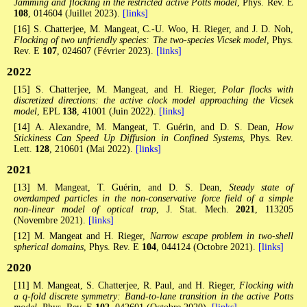
Jamming and flocking in the restricted active Potts model
, Phys. Rev. E
108
, 014604 (Juillet 2023).
[links]
[16] S. Chatterjee, M. Mangeat, C.-U. Woo, H. Rieger, and J. D. Noh,
Flocking of two unfriendly species: The two-species Vicsek model
, Phys.
Rev. E
107
, 024607 (Février 2023).
[links]
2022
[15] S. Chatterjee, M. Mangeat, and H. Rieger,
Polar flocks with
discretized directions: the active clock model approaching the Vicsek
model
, EPL
138
, 41001 (Juin 2022).
[links]
[14] A. Alexandre, M. Mangeat, T. Guérin, and D. S. Dean,
How
Stickiness Can Speed Up Diffusion in Confined Systems
, Phys. Rev.
Lett.
128
, 210601 (Mai 2022).
[links]
2021
[13] M. Mangeat, T. Guérin, and D. S. Dean,
Steady state of
overdamped particles in the non-conservative force field of a simple
non-linear model of optical trap
, J. Stat. Mech.
2021
, 113205
(Novembre 2021).
[links]
[12] M. Mangeat and H. Rieger,
Narrow escape problem in two-shell
spherical domains
, Phys. Rev. E
104
, 044124 (Octobre 2021).
[links]
2020
[11] M. Mangeat, S. Chatterjee, R. Paul, and H. Rieger,
Flocking with
a q-fold discrete symmetry: Band-to-lane transition in the active Potts