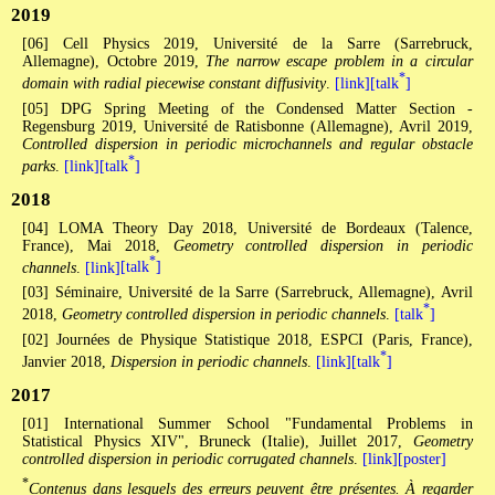
2019
[06] Cell Physics 2019, Université de la Sarre (Sarrebruck,
Allemagne), Octobre 2019,
The narrow escape problem in a circular
*
domain with radial piecewise constant diffusivity
.
[link]
[talk
]
[05] DPG Spring Meeting of the Condensed Matter Section -
Regensburg 2019, Université de Ratisbonne (Allemagne), Avril 2019,
Controlled dispersion in periodic microchannels and regular obstacle
*
parks
.
[link]
[talk
]
2018
[04] LOMA Theory Day 2018, Université de Bordeaux (Talence,
France), Mai 2018,
Geometry controlled dispersion in periodic
*
channels
.
[link]
[talk
]
[03] Séminaire, Université de la Sarre (Sarrebruck, Allemagne), Avril
*
2018,
Geometry controlled dispersion in periodic channels
.
[talk
]
[02] Journées de Physique Statistique 2018, ESPCI (Paris, France),
*
Janvier 2018,
Dispersion in periodic channels
.
[link]
[talk
]
2017
[01] International Summer School "Fundamental Problems in
Statistical Physics XIV", Bruneck (Italie), Juillet 2017,
Geometry
controlled dispersion in periodic corrugated channels
.
[link]
[poster]
*
Contenus dans lesquels des erreurs peuvent être présentes. À regarder