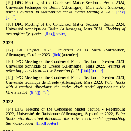
[19] DPG Meeting of the Condensed Matter Section - Berlin 2024,
Université technique de Berlin (Allemagne), Mars 2024,
Stationary
particle currents in sedimenting active matter wetting a wall
.
[link]
*
[talk
]
[18] DPG Meeting of the Condensed Matter Section - Berlin 2024,
Université technique de Berlin (Allemagne), Mars 2024,
Flocking of
two unfriendly species
.
[link]
[poster]
2023
[17] Cell Physics 2023, Université de la Sarre (Sarrebruck,
Allemagne), Octobre 2023.
[link]
[attendee]
[16] DPG Meeting of the Condensed Matter Section - Dresden 2023,
Université technique de Dresde (Allemagne), Mars 2023,
Wetting of
reflecting plates by an active Brownian fluid
.
[link]
[poster]
[15] DPG Meeting of the Condensed Matter Section - Dresden 2023,
Université technique de Dresde (Allemagne), Mars 2023,
Polar flocks
with discretized directions: the active clock model approaching the
*
Vicsek model
.
[link]
[talk
]
2022
[14] DPG Meeting of the Condensed Matter Section - Regensburg
2022, Université de Ratisbonne (Allemagne), Septembre 2022,
Polar
flocks with discretized directions: the active clock model approaching
the Vicsek model
.
[link]
[poster]