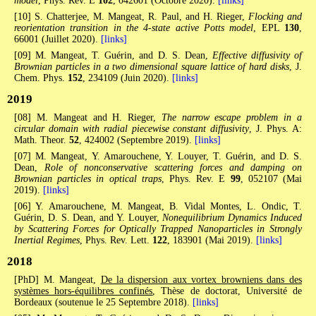
model
, Phys. Rev. E
102
, 042601 (Octobre 2020).
[links]
[10] S. Chatterjee, M. Mangeat, R. Paul, and H. Rieger,
Flocking and
reorientation transition in the 4-state active Potts model
, EPL
130
,
66001 (Juillet 2020).
[links]
[09] M. Mangeat, T. Guérin, and D. S. Dean,
Effective diffusivity of
Brownian particles in a two dimensional square lattice of hard disks
, J.
Chem. Phys.
152
, 234109 (Juin 2020).
[links]
2019
[08] M. Mangeat and H. Rieger,
The narrow escape problem in a
circular domain with radial piecewise constant diffusivity
, J. Phys. A:
Math. Theor.
52
, 424002 (Septembre 2019).
[links]
[07] M. Mangeat, Y. Amarouchene, Y. Louyer, T. Guérin, and D. S.
Dean,
Role of nonconservative scattering forces and damping on
Brownian particles in optical traps
, Phys. Rev. E
99
, 052107 (Mai
2019).
[links]
[06] Y. Amarouchene, M. Mangeat, B. Vidal Montes, L. Ondic, T.
Guérin, D. S. Dean, and Y. Louyer,
Nonequilibrium Dynamics Induced
by Scattering Forces for Optically Trapped Nanoparticles in Strongly
Inertial Regimes
, Phys. Rev. Lett.
122
, 183901 (Mai 2019).
[links]
2018
[PhD] M. Mangeat,
De la dispersion aux vortex browniens dans des
systèmes hors-équilibres confinés
, Thèse de doctorat, Université de
Bordeaux (soutenue le 25 Septembre 2018).
[links]