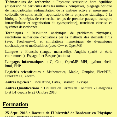
Thématiques de recherche :
Physique statistique hors équilibre
(dispersion de particules dans les milieux complexes, piégeage optique
de nanoparticules, sédimentation de la matière active et mouvements
collectifs de spins actifs), applications de la physique statistique à la
biologie (stratégies de recherche, temps de premier passage, transport
intracellulaire et organisation du cytosquelette), transition vitreuse et
systèmes désordonnés.
Techniques :
Résolution analytique de problèmes physiques,
résolutions numérique d'équations par la méthode des éléments finis
(avec FreeFem++), et simulations numériques de dynamiques
stochastiques et moléculaires (avec C++ et OpenMP.
Langues :
Français (langue maternelle), Anglais (parlé et écrit
couramment), Espagnol et Basque (notions).
Langages informatiques :
C, C++, OpenMP, MPI, python, shell,
html, PHP.
Logiciels scientifiques :
Mathematica, Maple, Gnuplot, FlexPDE,
FreeFem++, Zotero.
Autres logiciels :
LibreOffice, Latex, Beamer, Inkscape.
Autres Qualifications :
Titulaire du Permis de Conduire - Catégories
B et B1 depuis le 22 Octobre 2010.
Formation
25 Sept. 2018 : Docteur de l'Université de Bordeaux en Physique